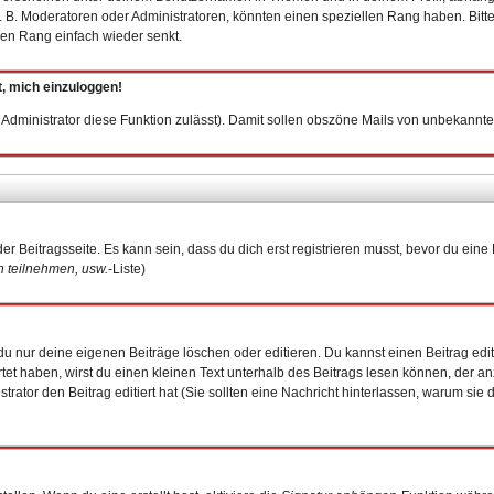
 B. Moderatoren oder Administratoren, könnten einen speziellen Rang haben. Bitt
inen Rang einfach wieder senkt.
t, mich einzuloggen!
er Administrator diese Funktion zulässt). Damit sollen obszöne Mails von unbekan
er Beitragsseite. Es kann sein, dass du dich erst registrieren musst, bevor du ei
 teilnehmen, usw.
-Liste)
u nur deine eigenen Beiträge löschen oder editieren. Du kannst einen Beitrag edit
rtet haben, wirst du einen kleinen Text unterhalb des Beitrags lesen können, der an
istrator den Beitrag editiert hat (Sie sollten eine Nachricht hinterlassen, warum si