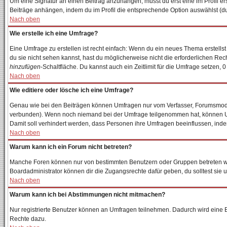
Um eine Signatur an einen Beitrag anzuhängen, musst du erst eine im Profil erst
Beiträge anhängen, indem du im Profil die entsprechende Option auswählst (du
Nach oben
Wie erstelle ich eine Umfrage?
Eine Umfrage zu erstellen ist recht einfach: Wenn du ein neues Thema erstellst 
du sie nicht sehen kannst, hast du möglicherweise nicht die erforderlichen Re
hinzufügen
-Schaltfläche. Du kannst auch ein Zeitlimit für die Umfrage setzen, 
Nach oben
Wie editiere oder lösche ich eine Umfrage?
Genau wie bei den Beiträgen können Umfragen nur vom Verfasser, Forumsmodera
verbunden). Wenn noch niemand bei der Umfrage teilgenommen hat, können User
Damit soll verhindert werden, dass Personen ihre Umfragen beeinflussen, inde
Nach oben
Warum kann ich ein Forum nicht betreten?
Manche Foren können nur von bestimmten Benutzern oder Gruppen betreten wer
Boardadministrator können dir die Zugangsrechte dafür geben, du solltest sie 
Nach oben
Warum kann ich bei Abstimmungen nicht mitmachen?
Nur registrierte Benutzer können an Umfragen teilnehmen. Dadurch wird eine Bee
Rechte dazu.