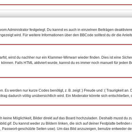
om Administrator festgelegt. Du kannst es auch in einzelnen Beiträgen deaktivier
ngezeigt wird. Für weitere Informationen über den BBCode solltest du dir die Anlei
arfst, wirst du nachher nur ein Klammer-Wirrwarr wieder finden. Dies ist eine
Siche
önnen. Falls HTML aktiviert wurde, kannst du es immer noch manuell für jeden B
. Es werden nur kurze Codes benötigt, z. B. zeigt :) Freude und :( Traurigkeit an.
eitrag dadurch völlig unübersichtlich wird. Ein Moderator könnte sich entschließen,
och keine Möglichkeit, Bilder direkt auf das Board hochzuladen. Deshalb musst du z
bild.gif. Du kannst weder zu Bildern linken, die sich auf deiner Festplatte befinde
n, Passwort-geschützte Seiten usw). Um das Bild anzuzeigen, benutze entweder de