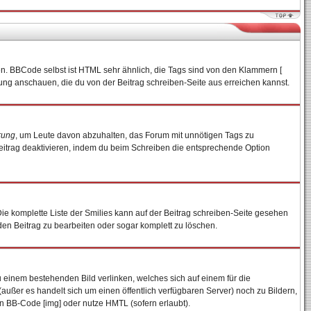
en. BBCode selbst ist HTML sehr ähnlich, die Tags sind von den Klammern [
tung anschauen, die du von der Beitrag schreiben-Seite aus erreichen kannst.
rung
, um Leute davon abzuhalten, das Forum mit unnötigen Tags zu
eitrag deaktivieren, indem du beim Schreiben die entsprechende Option
 Die komplette Liste der Smilies kann auf der Beitrag schreiben-Seite gesehen
 den Beitrag zu bearbeiten oder sogar komplett zu löschen.
u einem bestehenden Bild verlinken, welches sich auf einem für die
n (außer es handelt sich um einen öffentlich verfügbaren Server) noch zu Bildern,
n BB-Code [img] oder nutze HMTL (sofern erlaubt).