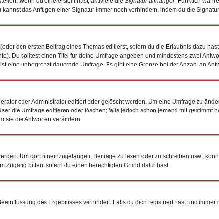
ellen. Wenn du eine erstellt hast, aktiviere die
Signatur anhängen
-Funktion währe
 kannst das Anfügen einer Signatur immer noch verhindern, indem du die Signatur
(oder den ersten Beitrag eines Themas editierst, sofern du die Erlaubnis dazu hast)
chte). Du solltest einen Titel für deine Umfrage angeben und mindestens zwei Antw
0 ist eine unbegrenzt dauernde Umfrage. Es gibt eine Grenze bei der Anzahl an Antwo
tor oder Administrator editiert oder gelöscht werden. Um eine Umfrage zu ändern
 die Umfrage editieren oder löschen; falls jedoch schon jemand mit gestimmt hat
m sie die Antworten verändern.
den. Um dort hineinzugelangen, Beiträge zu lesen oder zu schreiben usw., könnt
um Zugang bitten, sofern du einen berechtigten Grund dafür hast.
influssung des Ergebnisses verhindert. Falls du dich registriert hast und immer no