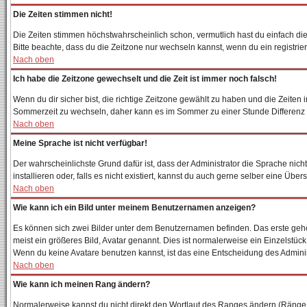
Die Zeiten stimmen nicht!
Die Zeiten stimmen höchstwahrscheinlich schon, vermutlich hast du einfach die Zei
Bitte beachte, dass du die Zeitzone nur wechseln kannst, wenn du ein registriertes
Nach oben
Ich habe die Zeitzone gewechselt und die Zeit ist immer noch falsch!
Wenn du dir sicher bist, die richtige Zeitzone gewählt zu haben und die Zeite
Sommerzeit zu wechseln, daher kann es im Sommer zu einer Stunde Differenz
Nach oben
Meine Sprache ist nicht verfügbar!
Der wahrscheinlichste Grund dafür ist, dass der Administrator die Sprache nich
installieren oder, falls es nicht existiert, kannst du auch gerne selber eine Ü
Nach oben
Wie kann ich ein Bild unter meinem Benutzernamen anzeigen?
Es können sich zwei Bilder unter dem Benutzernamen befinden. Das erste gehör
meist ein größeres Bild, Avatar genannt. Dies ist normalerweise ein Einzelstüc
Wenn du keine Avatare benutzen kannst, ist das eine Entscheidung des Adminis
Nach oben
Wie kann ich meinen Rang ändern?
Normalerweise kannst du nicht direkt den Wortlaut des Ranges ändern (Ränge