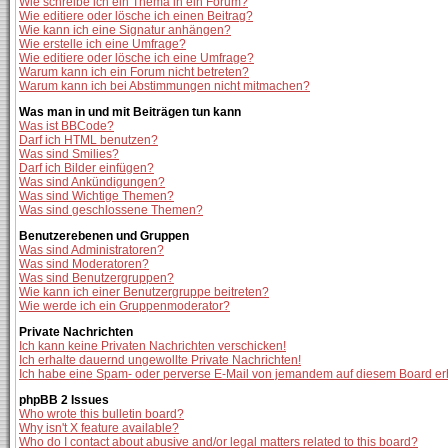
Wie schreibe ich ein Thema in ein Forum?
Wie editiere oder lösche ich einen Beitrag?
Wie kann ich eine Signatur anhängen?
Wie erstelle ich eine Umfrage?
Wie editiere oder lösche ich eine Umfrage?
Warum kann ich ein Forum nicht betreten?
Warum kann ich bei Abstimmungen nicht mitmachen?
Was man in und mit Beiträgen tun kann
Was ist BBCode?
Darf ich HTML benutzen?
Was sind Smilies?
Darf ich Bilder einfügen?
Was sind Ankündigungen?
Was sind Wichtige Themen?
Was sind geschlossene Themen?
Benutzerebenen und Gruppen
Was sind Administratoren?
Was sind Moderatoren?
Was sind Benutzergruppen?
Wie kann ich einer Benutzergruppe beitreten?
Wie werde ich ein Gruppenmoderator?
Private Nachrichten
Ich kann keine Privaten Nachrichten verschicken!
Ich erhalte dauernd ungewollte Private Nachrichten!
Ich habe eine Spam- oder perverse E-Mail von jemandem auf diesem Board er
phpBB 2 Issues
Who wrote this bulletin board?
Why isn't X feature available?
Who do I contact about abusive and/or legal matters related to this board?