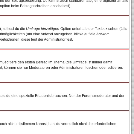
nd der Beitragserstellung. Du kannst auch standardmäßig eine Signatur an alle
option beim Beitragsschreiben abschaltest).
, solltest du die
Umfrage hinzufügen
-Option unterhalb der Textbox sehen (falls
ortmöglichkeiten (um eine Antwort anzugeben, klicke auf die
Antwort
rtoptionen, diese legt der Administrator fest.
, editiere den ersten Beitrag im Thema (die Umfrage ist immer damit
, können sie nur Moderatoren oder Administratoren löschen oder editieren.
est du eine spezielle Erlaubnis brauchen. Nur der Forumsmoderator und der
ch nicht mitstimmen kannst, hast du vermutlich nicht die erforderlichen