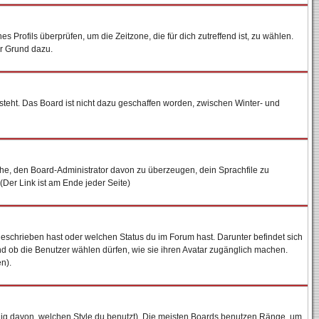
es Profils überprüfen, um die Zeitzone, die für dich zutreffend ist, zu wählen.
ter Grund dazu.
steht. Das Board ist nicht dazu geschaffen worden, zwischen Winter- und
uche, den Board-Administrator davon zu überzeugen, dein Sprachfile zu
 (Der Link ist am Ende jeder Seite)
geschrieben hast oder welchen Status du im Forum hast. Darunter befindet sich
und ob die Benutzer wählen dürfen, wie sie ihren Avatar zugänglich machen.
n).
ig davon, welchen Style du benutzt). Die meisten Boards benutzen Ränge, um