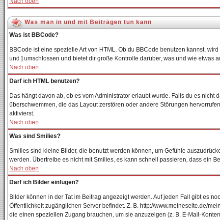
Nach oben
Was man in und mit Beiträgen tun kann
Was ist BBCode?
BBCode ist eine spezielle Art von HTML. Ob du BBCode benutzen kannst, wird v
und ] umschlossen und bietet dir große Kontrolle darüber, was und wie etwas a
Nach oben
Darf ich HTML benutzen?
Das hängt davon ab, ob es vom Administrator erlaubt wurde. Falls du es nicht d
überschwemmen, die das Layout zerstören oder andere Störungen hervorrufen k
aktivierst.
Nach oben
Was sind Smilies?
Smilies sind kleine Bilder, die benutzt werden können, um Gefühle auszudrücken
werden. Übertreibe es nicht mit Smilies, es kann schnell passieren, dass ein B
Nach oben
Darf ich Bilder einfügen?
Bilder können in der Tat im Beitrag angezeigt werden. Auf jeden Fall gibt es n
Öffentlichkeit zugänglichen Server befindet. Z. B. http://www.meineseite.de/mein
die einen speziellen Zugang brauchen, um sie anzuzeigen (z. B. E-Mail-Konte