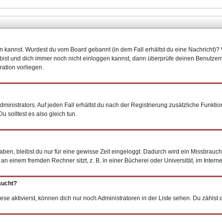
oggen kannst. Wurdest du vom Board gebannt (in dem Fall erhältst du eine Nachricht
 bist und dich immer noch nicht einloggen kannst, dann überprüfe deinen Benutzern
ation vorliegen.
inistrators. Auf jeden Fall erhältst du nach der Registrierung zusätzliche Funktionen
 solltest es also gleich tun.
haben, bleibst du nur für eine gewisse Zeit eingeloggt. Dadurch wird ein Missbrauc
 einem fremden Rechner sitzt, z. B. in einer Bücherei oder Universität, im Interne
aucht?
ese aktivierst, können dich nur noch Administratoren in der Liste sehen. Du zählst 