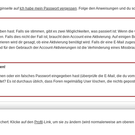
ginseite auf
Ich habe mein Passwort vergessen
. Folge den Anweisungen und du sol
n hast. Falls sie stimmen, gibt es zwei Möglichkeiten, was passiert ist: Wenn d
Falls dies nicht der Fall ist, braucht dein Account eine Aktivierung. Auf einigen 
ieren wird dir gesagt, ob eine Aktivierung benötigt wird. Falls dir eine E-Mail zug
und für den Gebrauch der Account-Aktivierungen ist die Verhinderung eines Missbr
gen!
en oder ein falsches Passwort eingegeben hast (überprüfe die E-Mail, die du vom
epostet? Es ist durchaus üblich, dass Foren regelmäßig User löschen, die nichts gep
chert. Klicke auf den
Profil
-Link, um sie zu ändern (wird normalerweise am oberen 