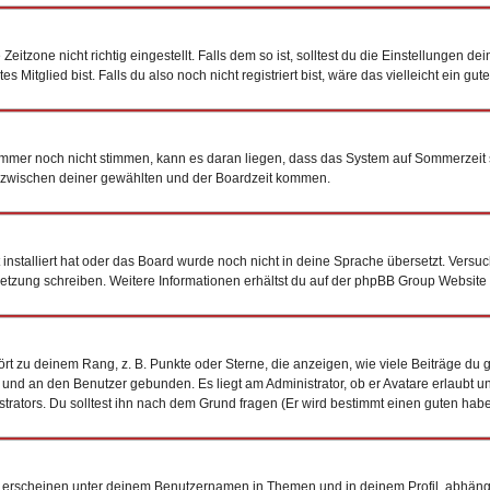
tzone nicht richtig eingestellt. Falls dem so ist, solltest du die Einstellungen dein
 Mitglied bist. Falls du also noch nicht registriert bist, wäre das vielleicht ein gu
n immer noch nicht stimmen, kann es daran liegen, dass das System auf Sommerzeit 
 zwischen deiner gewählten und der Boardzeit kommen.
t installiert hat oder das Board wurde noch nicht in deine Sprache übersetzt. Vers
bersetzung schreiben. Weitere Informationen erhältst du auf der phpBB Group Website
t zu deinem Rang, z. B. Punkte oder Sterne, die anzeigen, wie viele Beiträge du 
k und an den Benutzer gebunden. Es liegt am Administrator, ob er Avatare erlaubt 
trators. Du solltest ihn nach dem Grund fragen (Er wird bestimmt einen guten habe
 erscheinen unter deinem Benutzernamen in Themen und in deinem Profil, abhäng