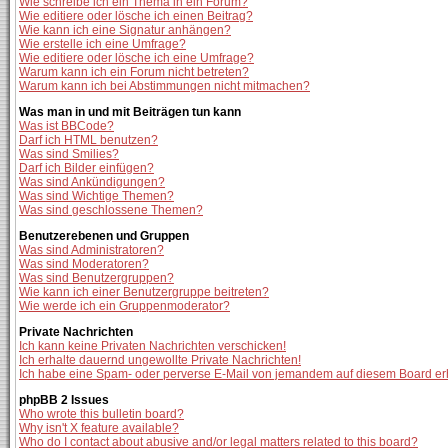
Wie schreibe ich ein Thema in ein Forum?
Wie editiere oder lösche ich einen Beitrag?
Wie kann ich eine Signatur anhängen?
Wie erstelle ich eine Umfrage?
Wie editiere oder lösche ich eine Umfrage?
Warum kann ich ein Forum nicht betreten?
Warum kann ich bei Abstimmungen nicht mitmachen?
Was man in und mit Beiträgen tun kann
Was ist BBCode?
Darf ich HTML benutzen?
Was sind Smilies?
Darf ich Bilder einfügen?
Was sind Ankündigungen?
Was sind Wichtige Themen?
Was sind geschlossene Themen?
Benutzerebenen und Gruppen
Was sind Administratoren?
Was sind Moderatoren?
Was sind Benutzergruppen?
Wie kann ich einer Benutzergruppe beitreten?
Wie werde ich ein Gruppenmoderator?
Private Nachrichten
Ich kann keine Privaten Nachrichten verschicken!
Ich erhalte dauernd ungewollte Private Nachrichten!
Ich habe eine Spam- oder perverse E-Mail von jemandem auf diesem Board er
phpBB 2 Issues
Who wrote this bulletin board?
Why isn't X feature available?
Who do I contact about abusive and/or legal matters related to this board?