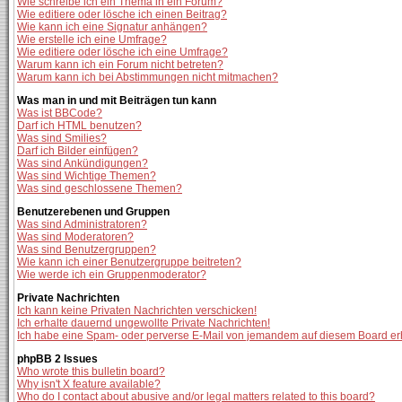
Wie schreibe ich ein Thema in ein Forum?
Wie editiere oder lösche ich einen Beitrag?
Wie kann ich eine Signatur anhängen?
Wie erstelle ich eine Umfrage?
Wie editiere oder lösche ich eine Umfrage?
Warum kann ich ein Forum nicht betreten?
Warum kann ich bei Abstimmungen nicht mitmachen?
Was man in und mit Beiträgen tun kann
Was ist BBCode?
Darf ich HTML benutzen?
Was sind Smilies?
Darf ich Bilder einfügen?
Was sind Ankündigungen?
Was sind Wichtige Themen?
Was sind geschlossene Themen?
Benutzerebenen und Gruppen
Was sind Administratoren?
Was sind Moderatoren?
Was sind Benutzergruppen?
Wie kann ich einer Benutzergruppe beitreten?
Wie werde ich ein Gruppenmoderator?
Private Nachrichten
Ich kann keine Privaten Nachrichten verschicken!
Ich erhalte dauernd ungewollte Private Nachrichten!
Ich habe eine Spam- oder perverse E-Mail von jemandem auf diesem Board er
phpBB 2 Issues
Who wrote this bulletin board?
Why isn't X feature available?
Who do I contact about abusive and/or legal matters related to this board?