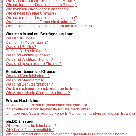
Wie schreibe ich ein Thema in ein Forum?
Wie editiere oder lösche ich einen Beitrag?
Wie kann ich eine Signatur anhängen?
Wie erstelle ich eine Umfrage?
Wie editiere oder lösche ich eine Umfrage?
Warum kann ich ein Forum nicht betreten?
Warum kann ich bei Abstimmungen nicht mitmachen?
Was man in und mit Beiträgen tun kann
Was ist BBCode?
Darf ich HTML benutzen?
Was sind Smilies?
Darf ich Bilder einfügen?
Was sind Ankündigungen?
Was sind Wichtige Themen?
Was sind geschlossene Themen?
Benutzerebenen und Gruppen
Was sind Administratoren?
Was sind Moderatoren?
Was sind Benutzergruppen?
Wie kann ich einer Benutzergruppe beitreten?
Wie werde ich ein Gruppenmoderator?
Private Nachrichten
Ich kann keine Privaten Nachrichten verschicken!
Ich erhalte dauernd ungewollte Private Nachrichten!
Ich habe eine Spam- oder perverse E-Mail von jemandem auf diesem Board er
phpBB 2 Issues
Who wrote this bulletin board?
Why isn't X feature available?
Who do I contact about abusive and/or legal matters related to this board?