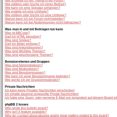
Wie schreibe ich ein Thema in ein Forum?
Wie editiere oder lösche ich einen Beitrag?
Wie kann ich eine Signatur anhängen?
Wie erstelle ich eine Umfrage?
Wie editiere oder lösche ich eine Umfrage?
Warum kann ich ein Forum nicht betreten?
Warum kann ich bei Abstimmungen nicht mitmachen?
Was man in und mit Beiträgen tun kann
Was ist BBCode?
Darf ich HTML benutzen?
Was sind Smilies?
Darf ich Bilder einfügen?
Was sind Ankündigungen?
Was sind Wichtige Themen?
Was sind geschlossene Themen?
Benutzerebenen und Gruppen
Was sind Administratoren?
Was sind Moderatoren?
Was sind Benutzergruppen?
Wie kann ich einer Benutzergruppe beitreten?
Wie werde ich ein Gruppenmoderator?
Private Nachrichten
Ich kann keine Privaten Nachrichten verschicken!
Ich erhalte dauernd ungewollte Private Nachrichten!
Ich habe eine Spam- oder perverse E-Mail von jemandem auf diesem Board er
phpBB 2 Issues
Who wrote this bulletin board?
Why isn't X feature available?
Who do I contact about abusive and/or legal matters related to this board?