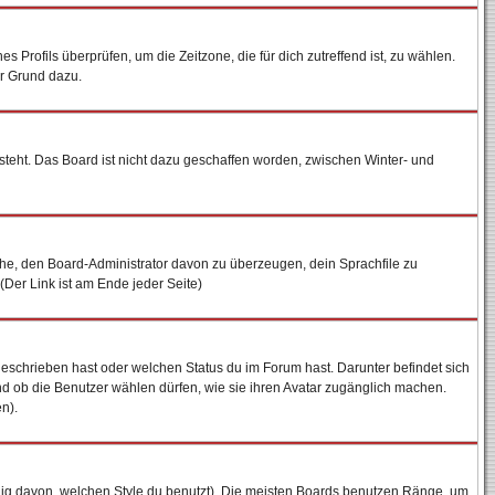
es Profils überprüfen, um die Zeitzone, die für dich zutreffend ist, zu wählen.
ter Grund dazu.
steht. Das Board ist nicht dazu geschaffen worden, zwischen Winter- und
uche, den Board-Administrator davon zu überzeugen, dein Sprachfile zu
 (Der Link ist am Ende jeder Seite)
geschrieben hast oder welchen Status du im Forum hast. Darunter befindet sich
und ob die Benutzer wählen dürfen, wie sie ihren Avatar zugänglich machen.
n).
ig davon, welchen Style du benutzt). Die meisten Boards benutzen Ränge, um