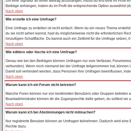
Um eine Signatur an einen Beitrag anzuhängen, musst du erst eine im Profil erst
Beiträge anhängen, indem du im Profil die entsprechende Option auswählst (du
Nach oben
Wie erstelle ich eine Umfrage?
Eine Umfrage zu erstellen ist recht einfach: Wenn du ein neues Thema erstellst 
du sie nicht sehen kannst, hast du möglicherweise nicht die erforderlichen Re
hinzufügen
-Schaltfläche. Du kannst auch ein Zeitlimit für die Umfrage setzen, 
Nach oben
Wie editiere oder lösche ich eine Umfrage?
Genau wie bei den Beiträgen können Umfragen nur vom Verfasser, Forumsmodera
verbunden). Wenn noch niemand bei der Umfrage teilgenommen hat, können User
Damit soll verhindert werden, dass Personen ihre Umfragen beeinflussen, inde
Nach oben
Warum kann ich ein Forum nicht betreten?
Manche Foren können nur von bestimmten Benutzern oder Gruppen betreten wer
Boardadministrator können dir die Zugangsrechte dafür geben, du solltest sie 
Nach oben
Warum kann ich bei Abstimmungen nicht mitmachen?
Nur registrierte Benutzer können an Umfragen teilnehmen. Dadurch wird eine Bee
Rechte dazu.