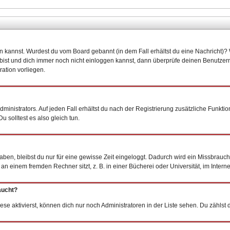
oggen kannst. Wurdest du vom Board gebannt (in dem Fall erhältst du eine Nachricht
 bist und dich immer noch nicht einloggen kannst, dann überprüfe deinen Benutzern
ation vorliegen.
inistrators. Auf jeden Fall erhältst du nach der Registrierung zusätzliche Funktionen
 solltest es also gleich tun.
haben, bleibst du nur für eine gewisse Zeit eingeloggt. Dadurch wird ein Missbrauc
 einem fremden Rechner sitzt, z. B. in einer Bücherei oder Universität, im Interne
aucht?
ese aktivierst, können dich nur noch Administratoren in der Liste sehen. Du zählst 