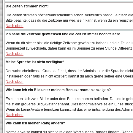
Die Zeiten stimmen nicht!
Die Zeiten stimmen höchstwahrscheinlich schon, vermutlich hast du einfach die Zei
Bitte beachte, dass du die Zeitzone nur wechseln kannst, wenn du ein registriertes
Nach oben
Ich habe die Zeitzone gewechselt und die Zeit ist immer noch falsch!
Wenn du dir sicher bist, die richtige Zeitzone gewählt zu haben und die Zeite
Sommerzeit zu wechseln, daher kann es im Sommer zu einer Stunde Differenz
Nach oben
Meine Sprache ist nicht verfügbar!
Der wahrscheinlichste Grund dafür ist, dass der Administrator die Sprache nich
installieren oder, falls es nicht existiert, kannst du auch gerne selber eine Ü
Nach oben
Wie kann ich ein Bild unter meinem Benutzernamen anzeigen?
Es können sich zwei Bilder unter dem Benutzernamen befinden. Das erste gehör
meist ein größeres Bild, Avatar genannt. Dies ist normalerweise ein Einzelstüc
Wenn du keine Avatare benutzen kannst, ist das eine Entscheidung des Adminis
Nach oben
Wie kann ich meinen Rang ändern?
Normalerweise kannst du nicht direkt den Wortlaut des Ranges ändern (Ränge