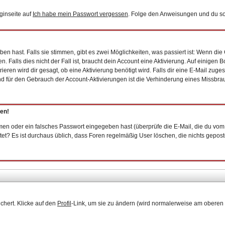
ginseite auf
Ich habe mein Passwort vergessen
. Folge den Anweisungen und du sol
n hast. Falls sie stimmen, gibt es zwei Möglichkeiten, was passiert ist: Wenn d
Falls dies nicht der Fall ist, braucht dein Account eine Aktivierung. Auf einigen 
ieren wird dir gesagt, ob eine Aktivierung benötigt wird. Falls dir eine E-Mail zug
und für den Gebrauch der Account-Aktivierungen ist die Verhinderung eines Missbr
gen!
en oder ein falsches Passwort eingegeben hast (überprüfe die E-Mail, die du vom
epostet? Es ist durchaus üblich, dass Foren regelmäßig User löschen, die nichts gep
chert. Klicke auf den
Profil
-Link, um sie zu ändern (wird normalerweise am oberen 