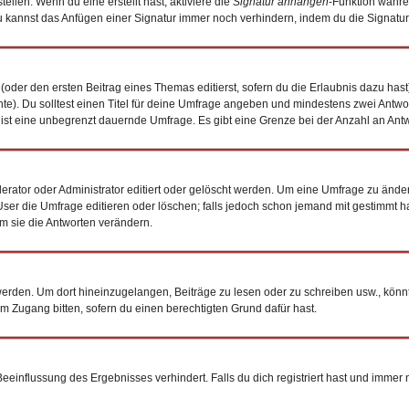
ellen. Wenn du eine erstellt hast, aktiviere die
Signatur anhängen
-Funktion währe
 kannst das Anfügen einer Signatur immer noch verhindern, indem du die Signatur
(oder den ersten Beitrag eines Themas editierst, sofern du die Erlaubnis dazu hast)
chte). Du solltest einen Titel für deine Umfrage angeben und mindestens zwei Antw
0 ist eine unbegrenzt dauernde Umfrage. Es gibt eine Grenze bei der Anzahl an Antwo
tor oder Administrator editiert oder gelöscht werden. Um eine Umfrage zu ändern
 die Umfrage editieren oder löschen; falls jedoch schon jemand mit gestimmt hat
m sie die Antworten verändern.
den. Um dort hineinzugelangen, Beiträge zu lesen oder zu schreiben usw., könnt
um Zugang bitten, sofern du einen berechtigten Grund dafür hast.
influssung des Ergebnisses verhindert. Falls du dich registriert hast und immer no