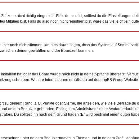
tzone nicht richtig eingestellt. Falls dem so ist, solltest du die Einstellungen dein
 Mitglied bist. Falls du also noch nicht registriert bist, wäre das vielleicht ein gu
n immer noch nicht stimmen, kann es daran liegen, dass das System auf Sommerzeit 
 zwischen deiner gewählten und der Boardzeit kommen.
t installiert hat oder das Board wurde noch nicht in deine Sprache übersetzt. Vers
bersetzung schreiben. Weitere Informationen erhältst du auf der phpBB Group Website
t zu deinem Rang, z. B. Punkte oder Sterne, die anzeigen, wie viele Beiträge du 
k und an den Benutzer gebunden. Es liegt am Administrator, ob er Avatare erlaubt 
trators. Du solltest ihn nach dem Grund fragen (Er wird bestimmt einen guten habe
 erscheinen unter deinem Benutzernamen in Themen und in deinem Profil, abhäng