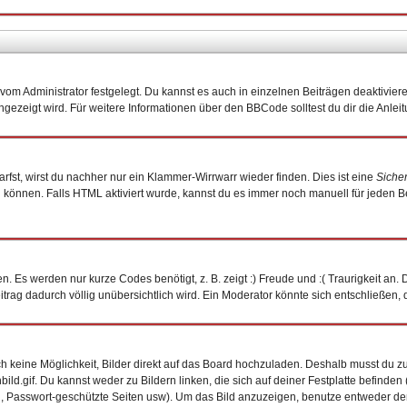
om Administrator festgelegt. Du kannst es auch in einzelnen Beiträgen deaktivier
ngezeigt wird. Für weitere Informationen über den BBCode solltest du dir die Anlei
arfst, wirst du nachher nur ein Klammer-Wirrwarr wieder finden. Dies ist eine
Siche
önnen. Falls HTML aktiviert wurde, kannst du es immer noch manuell für jeden B
. Es werden nur kurze Codes benötigt, z. B. zeigt :) Freude und :( Traurigkeit an.
eitrag dadurch völlig unübersichtlich wird. Ein Moderator könnte sich entschließen,
och keine Möglichkeit, Bilder direkt auf das Board hochzuladen. Deshalb musst du z
bild.gif. Du kannst weder zu Bildern linken, die sich auf deiner Festplatte befinde
n, Passwort-geschützte Seiten usw). Um das Bild anzuzeigen, benutze entweder de