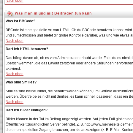
Nach oben
Was man in und mit Beiträgen tun kann
Was ist BBCode?
BBCode ist eine spezielle Art von HTML. Ob du BBCode benutzen kannst, wird v
und ] umschlossen und bietet dir große Kontrolle darüber, was und wie etwas a
Nach oben
Darf ich HTML benutzen?
Das hängt davon ab, ob es vom Administrator erlaubt wurde. Falls du es nicht d
überschwemmen, die das Layout zerstören oder andere Störungen hervorrufen k
aktivierst.
Nach oben
Was sind Smilies?
Smilies sind kleine Bilder, die benutzt werden können, um Gefühle auszudrücken
werden. Übertreibe es nicht mit Smilies, es kann schnell passieren, dass ein B
Nach oben
Darf ich Bilder einfügen?
Bilder können in der Tat im Beitrag angezeigt werden. Auf jeden Fall gibt es n
Öffentlichkeit zugänglichen Server befindet. Z. B. http://www.meineseite.de/mein
die einen speziellen Zugang brauchen, um sie anzuzeigen (z. B. E-Mail-Konte