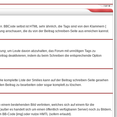
en. BBCode selbst ist HTML sehr ähnlich, die Tags sind von den Klammern [
tung anschauen, die du von der Beitrag schreiben-Seite aus erreichen kannst.
rung
, um Leute davon abzuhalten, das Forum mit unnötigen Tags zu
eitrag deaktivieren, indem du beim Schreiben die entsprechende Option
 Die komplette Liste der Smilies kann auf der Beitrag schreiben-Seite gesehen
 den Beitrag zu bearbeiten oder sogar komplett zu löschen.
u einem bestehenden Bild verlinken, welches sich auf einem für die
n (außer es handelt sich um einen öffentlich verfügbaren Server) noch zu Bildern,
n BB-Code [img] oder nutze HMTL (sofern erlaubt).