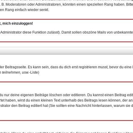
 B. Moderatoren oder Administratoren, könnten einen speziellen Rang haben. Bitt
inen Rang einfach wieder senkt.
t, mich einzuloggen!
er Administrator diese Funktion zulässt). Damit sollen obszöne Mails von unbekan
er Beitragsseite. Es kann sein, dass du dich erst registrieren musst, bevor du ei
 teilnehmen, usw.
-Liste)
u nur deine eigenen Beiträge löschen oder editieren. Du kannst einen Beitrag edit
rtet haben, wirst du einen kleinen Text unterhalb des Beitrags lesen können, der an
istrator den Beitrag editiert hat (Sie sollten eine Nachricht hinterlassen, warum si