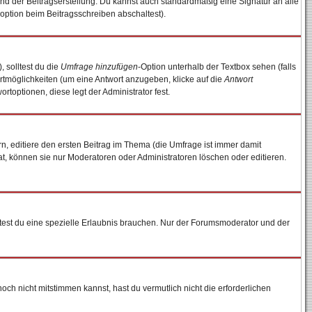
nd der Beitragserstellung. Du kannst auch standardmäßig eine Signatur an alle
option beim Beitragsschreiben abschaltest).
, solltest du die
Umfrage hinzufügen
-Option unterhalb der Textbox sehen (falls
ortmöglichkeiten (um eine Antwort anzugeben, klicke auf die
Antwort
rtoptionen, diese legt der Administrator fest.
, editiere den ersten Beitrag im Thema (die Umfrage ist immer damit
, können sie nur Moderatoren oder Administratoren löschen oder editieren.
est du eine spezielle Erlaubnis brauchen. Nur der Forumsmoderator und der
ch nicht mitstimmen kannst, hast du vermutlich nicht die erforderlichen