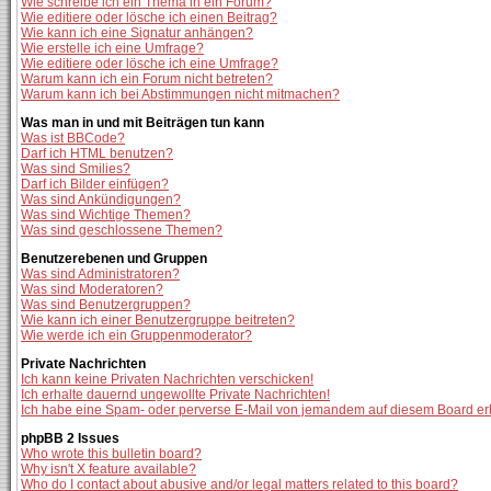
Wie schreibe ich ein Thema in ein Forum?
Wie editiere oder lösche ich einen Beitrag?
Wie kann ich eine Signatur anhängen?
Wie erstelle ich eine Umfrage?
Wie editiere oder lösche ich eine Umfrage?
Warum kann ich ein Forum nicht betreten?
Warum kann ich bei Abstimmungen nicht mitmachen?
Was man in und mit Beiträgen tun kann
Was ist BBCode?
Darf ich HTML benutzen?
Was sind Smilies?
Darf ich Bilder einfügen?
Was sind Ankündigungen?
Was sind Wichtige Themen?
Was sind geschlossene Themen?
Benutzerebenen und Gruppen
Was sind Administratoren?
Was sind Moderatoren?
Was sind Benutzergruppen?
Wie kann ich einer Benutzergruppe beitreten?
Wie werde ich ein Gruppenmoderator?
Private Nachrichten
Ich kann keine Privaten Nachrichten verschicken!
Ich erhalte dauernd ungewollte Private Nachrichten!
Ich habe eine Spam- oder perverse E-Mail von jemandem auf diesem Board er
phpBB 2 Issues
Who wrote this bulletin board?
Why isn't X feature available?
Who do I contact about abusive and/or legal matters related to this board?