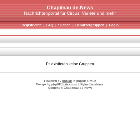
Chapiteau.de-News
Nachrichtenportal für Circus, Varieté und mehr
Registrieren
|
FAQ
|
Suchen
|
Benutzergruppen
|
Login
Es existieren keine Gruppen
Powered by
phpBB
© phpBB Group
Design by
phpBBStyles.com
|
Styles Database
.
Content © Chapiteau.de-News