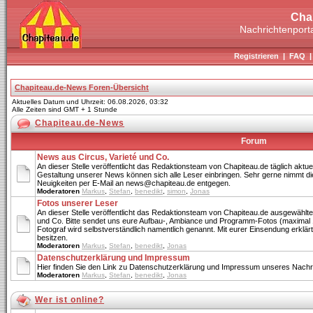
Cha
Nachrichtenporta
Registrieren
|
FAQ
Chapiteau.de-News Foren-Übersicht
Aktuelles Datum und Uhrzeit: 06.08.2026, 03:32
Alle Zeiten sind GMT + 1 Stunde
Chapiteau.de-News
Forum
News aus Circus, Varieté und Co.
An dieser Stelle veröffentlicht das Redaktionsteam von Chapiteau.de täglich aktue
Gestaltung unserer News können sich alle Leser einbringen. Sehr gerne nimmt di
Neuigkeiten per E-Mail an news@chapiteau.de entgegen.
Moderatoren
Markus
,
Stefan
,
benedikt
,
simon
,
Jonas
Fotos unserer Leser
An dieser Stelle veröffentlicht das Redaktionsteam von Chapiteau.de ausgewählte
und Co. Bitte sendet uns eure Aufbau-, Ambiance und Programm-Fotos (maximal 
Fotograf wird selbstverständlich namentlich genannt. Mit eurer Einsendung erklärt 
besitzen.
Moderatoren
Markus
,
Stefan
,
benedikt
,
Jonas
Datenschutzerklärung und Impressum
Hier finden Sie den Link zu Datenschutzerklärung und Impressum unseres Nachri
Moderatoren
Markus
,
Stefan
,
benedikt
,
Jonas
Wer ist online?