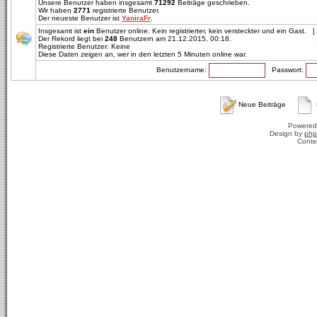
Unsere Benutzer haben insgesamt
71292
Beiträge geschrieben.
Wir haben
2771
registrierte Benutzer.
Der neueste Benutzer ist
YaniraFr
.
Insgesamt ist
ein
Benutzer online: Kein registrierter, kein versteckter und ein Gast. [
Der Rekord liegt bei
248
Benutzern am 21.12.2015, 00:18.
Registrierte Benutzer: Keine
Diese Daten zeigen an, wer in den letzten 5 Minuten online war.
Benutzername:
Passwort:
Neue Beiträge
Powered
Design by
php
Conte