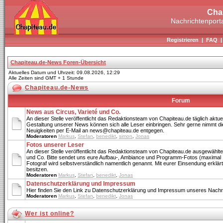
Cha
Nachrichtenporta
Registrieren
|
FAQ
Chapiteau.de-News Foren-Übersicht
Aktuelles Datum und Uhrzeit: 09.08.2026, 12:29
Alle Zeiten sind GMT + 1 Stunde
Chapiteau.de-News
Forum
News aus Circus, Varieté und Co.
An dieser Stelle veröffentlicht das Redaktionsteam von Chapiteau.de täglich aktue
Gestaltung unserer News können sich alle Leser einbringen. Sehr gerne nimmt di
Neuigkeiten per E-Mail an news@chapiteau.de entgegen.
Moderatoren
Markus
,
Stefan
,
benedikt
,
simon
,
Jonas
Fotos unserer Leser
An dieser Stelle veröffentlicht das Redaktionsteam von Chapiteau.de ausgewählte
und Co. Bitte sendet uns eure Aufbau-, Ambiance und Programm-Fotos (maximal 
Fotograf wird selbstverständlich namentlich genannt. Mit eurer Einsendung erklärt 
besitzen.
Moderatoren
Markus
,
Stefan
,
benedikt
,
Jonas
Datenschutzerklärung und Impressum
Hier finden Sie den Link zu Datenschutzerklärung und Impressum unseres Nachri
Moderatoren
Markus
,
Stefan
,
benedikt
,
Jonas
Wer ist online?