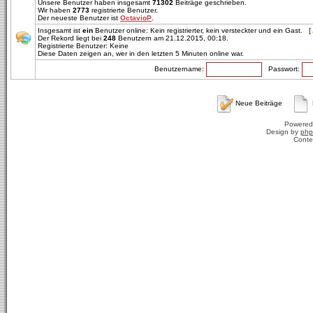
Unsere Benutzer haben insgesamt
71302
Beiträge geschrieben.
Wir haben
2773
registrierte Benutzer.
Der neueste Benutzer ist
OctavioP
.
Insgesamt ist
ein
Benutzer online: Kein registrierter, kein versteckter und ein Gast. [
Der Rekord liegt bei
248
Benutzern am 21.12.2015, 00:18.
Registrierte Benutzer: Keine
Diese Daten zeigen an, wer in den letzten 5 Minuten online war.
Benutzername:
Passwort:
Neue Beiträge
Powered
Design by
php
Conte