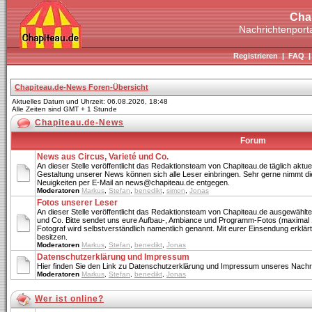
Cha
Nachrichtenporta
Registrieren
|
FAQ
Chapiteau.de-News Foren-Übersicht
Aktuelles Datum und Uhrzeit: 06.08.2026, 18:48
Alle Zeiten sind GMT + 1 Stunde
Chapiteau.de-News
Forum
News aus Circus, Varieté und Co.
An dieser Stelle veröffentlicht das Redaktionsteam von Chapiteau.de täglich aktue
Gestaltung unserer News können sich alle Leser einbringen. Sehr gerne nimmt di
Neuigkeiten per E-Mail an news@chapiteau.de entgegen.
Moderatoren
Markus
,
Stefan
,
benedikt
,
simon
,
Jonas
Fotos unserer Leser
An dieser Stelle veröffentlicht das Redaktionsteam von Chapiteau.de ausgewählte
und Co. Bitte sendet uns eure Aufbau-, Ambiance und Programm-Fotos (maximal 
Fotograf wird selbstverständlich namentlich genannt. Mit eurer Einsendung erklärt 
besitzen.
Moderatoren
Markus
,
Stefan
,
benedikt
,
Jonas
Datenschutzerklärung und Impressum
Hier finden Sie den Link zu Datenschutzerklärung und Impressum unseres Nachri
Moderatoren
Markus
,
Stefan
,
benedikt
,
Jonas
Wer ist online?