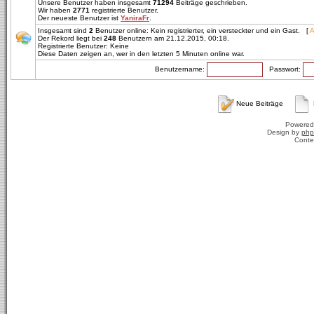
Unsere Benutzer haben insgesamt
71294
Beiträge geschrieben.
Wir haben
2771
registrierte Benutzer.
Der neueste Benutzer ist
YaniraFr
.
Insgesamt sind
2
Benutzer online: Kein registrierter, ein versteckter und ein Gast. [
A
Der Rekord liegt bei
248
Benutzern am 21.12.2015, 00:18.
Registrierte Benutzer: Keine
Diese Daten zeigen an, wer in den letzten 5 Minuten online war.
Benutzername:
Passwort:
Neue Beiträge
Powered
Design by
php
Conte