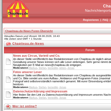
Cha
Nachrichtenporta
Registrieren
|
FAQ
Chapiteau.de-News Foren-Übersicht
Aktuelles Datum und Uhrzeit: 08.08.2026, 16:43
Alle Zeiten sind GMT + 1 Stunde
Chapiteau.de-News
Forum
News aus Circus, Varieté und Co.
An dieser Stelle veröffentlicht das Redaktionsteam von Chapiteau.de täglich aktue
Gestaltung unserer News können sich alle Leser einbringen. Sehr gerne nimmt di
Neuigkeiten per E-Mail an news@chapiteau.de entgegen.
Moderatoren
Markus
,
Stefan
,
benedikt
,
simon
,
Jonas
Fotos unserer Leser
An dieser Stelle veröffentlicht das Redaktionsteam von Chapiteau.de ausgewählte
und Co. Bitte sendet uns eure Aufbau-, Ambiance und Programm-Fotos (maximal 
Fotograf wird selbstverständlich namentlich genannt. Mit eurer Einsendung erklärt 
besitzen.
Moderatoren
Markus
,
Stefan
,
benedikt
,
Jonas
Datenschutzerklärung und Impressum
Hier finden Sie den Link zu Datenschutzerklärung und Impressum unseres Nachri
Moderatoren
Markus
,
Stefan
,
benedikt
,
Jonas
Wer ist online?