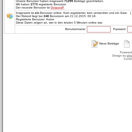
Unsere Benutzer haben insgesamt
71299
Beiträge geschrieben.
Wir haben
2773
registrierte Benutzer.
Der neueste Benutzer ist
OctavioP
.
Insgesamt ist
ein
Benutzer online: Kein registrierter, kein versteckter und ein Gast. [
Der Rekord liegt bei
248
Benutzern am 21.12.2015, 00:18.
Registrierte Benutzer: Keine
Diese Daten zeigen an, wer in den letzten 5 Minuten online war.
Benutzername:
Passwort:
Neue Beiträge
Powered
Design by
php
Conte