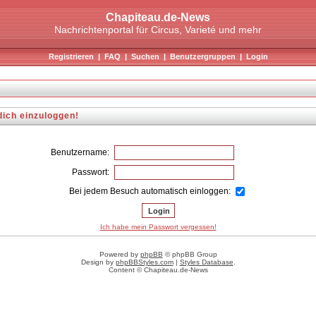
Chapiteau.de-News
Nachrichtenportal für Circus, Varieté und mehr
Registrieren
|
FAQ
|
Suchen
|
Benutzergruppen
|
Login
dich einzuloggen!
Benutzername:
Passwort:
Bei jedem Besuch automatisch einloggen:
Ich habe mein Passwort vergessen!
Powered by
phpBB
© phpBB Group
Design by
phpBBStyles.com
|
Styles Database
.
Content © Chapiteau.de-News