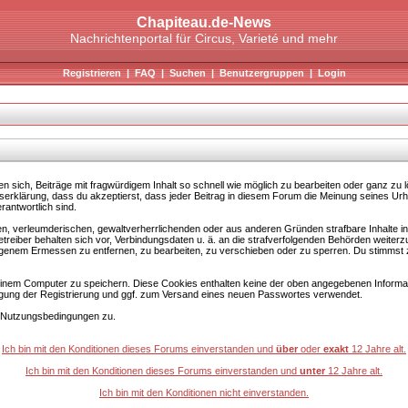
Chapiteau.de-News
Nachrichtenportal für Circus, Varieté und mehr
Registrieren
|
FAQ
|
Suchen
|
Benutzergruppen
|
Login
ich, Beiträge mit fragwürdigem Inhalt so schnell wie möglich zu bearbeiten oder ganz zu lös
iserklärung, dass du akzeptierst, dass jeder Beitrag in diesem Forum die Meinung seines Ur
rantwortlich sind.
ren, verleumderischen, gewaltverherrlichenden oder aus anderen Gründen strafbare Inhalte 
treiber behalten sich vor, Verbindungsdaten u. ä. an die strafverfolgenden Behörden weiter
genem Ermessen zu entfernen, zu bearbeiten, zu verschieben oder zu sperren. Du stimmst
inem Computer zu speichern. Diese Cookies enthalten keine der oben angegebenen Informat
igung der Registrierung und ggf. zum Versand eines neuen Passwortes verwendet.
n Nutzungsbedingungen zu.
Ich bin mit den Konditionen dieses Forums einverstanden und
über
oder
exakt
12 Jahre alt.
Ich bin mit den Konditionen dieses Forums einverstanden und
unter
12 Jahre alt.
Ich bin mit den Konditionen nicht einverstanden.