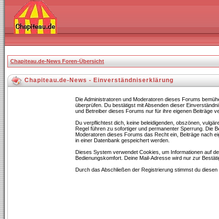
Chapiteau.de-News Foren-Übersicht
Chapiteau.de-News - Einverständniserklärung
Die Administratoren und Moderatoren dieses Forums bemühen s
überprüfen. Du bestätigst mit Absenden dieser Einverständn
und Betreiber dieses Forums nur für ihre eigenen Beiträge ve
Du verpflichtest dich, keine beleidigenden, obszönen, vulgä
Regel führen zu sofortiger und permanenter Sperrung. Die Be
Moderatoren dieses Forums das Recht ein, Beiträge nach ei
in einer Datenbank gespeichert werden.
Dieses System verwendet Cookies, um Informationen auf de
Bedienungskomfort. Deine Mail-Adresse wird nur zur Bestät
Durch das Abschließen der Registrierung stimmst du diese