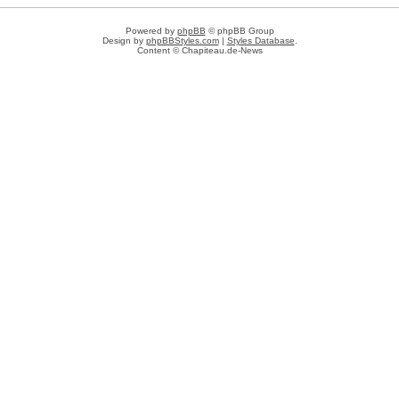
Powered by
phpBB
© phpBB Group
Design by
phpBBStyles.com
|
Styles Database
.
Content © Chapiteau.de-News