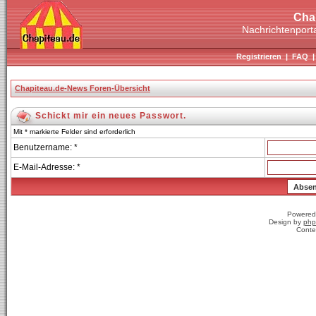
Cha
Nachrichtenporta
Registrieren
|
FAQ
Chapiteau.de-News Foren-Übersicht
Schickt mir ein neues Passwort.
Mit * markierte Felder sind erforderlich
Benutzername: *
E-Mail-Adresse: *
Powered
Design by
php
Conte