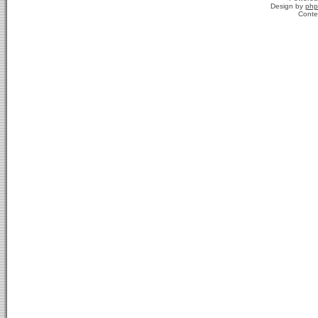
Design by
php
Conte