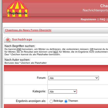
Cha
Nachrichtenporta
Registrieren
|
FAQ
Chapiteau.de-News Foren-Übersicht
Suchabfrage
Nach Begriffen suchen:
Du kannst
AND
benutzen, um Wörter zu definieren, die vorkommen müssen;
OR
kannst du b
für Wörter, die im Resultat sein können und
NOT
für Wörter, die im Ergebnis nicht vorkommen 
Das *-Zeichen kannst du als Platzhalter benutzen.
Nach Autor suchen:
Benutze das *-Zeichen als Platzhalter
Forum:
Kategorie:
Beiträge
Themen
Ergebnis anzeigen als: