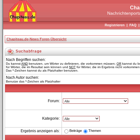
Cha
Nachrichtenporta
Registrieren
|
FAQ
Chapiteau.de-News Foren-Übersicht
Suchabfrage
Nach Begriffen suchen:
Du kannst
AND
benutzen, um Wörter zu definieren, die vorkommen müssen;
OR
kannst du b
für Wörter, die im Resultat sein können und
NOT
für Wörter, die im Ergebnis nicht vorkommen 
Das *-Zeichen kannst du als Platzhalter benutzen.
Nach Autor suchen:
Benutze das *-Zeichen als Platzhalter
Forum:
Kategorie:
Beiträge
Themen
Ergebnis anzeigen als: