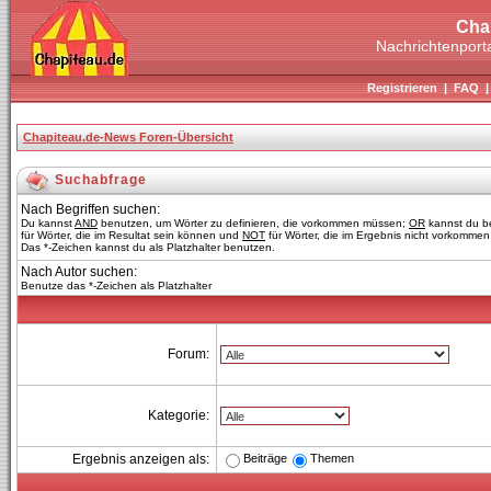
Cha
Nachrichtenporta
Registrieren
|
FAQ
Chapiteau.de-News Foren-Übersicht
Suchabfrage
Nach Begriffen suchen:
Du kannst
AND
benutzen, um Wörter zu definieren, die vorkommen müssen;
OR
kannst du b
für Wörter, die im Resultat sein können und
NOT
für Wörter, die im Ergebnis nicht vorkommen 
Das *-Zeichen kannst du als Platzhalter benutzen.
Nach Autor suchen:
Benutze das *-Zeichen als Platzhalter
Forum:
Kategorie:
Beiträge
Themen
Ergebnis anzeigen als: