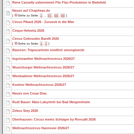
Rene Casselly uebernimmt Flic Flac-Produktion in Bielefeld
Neues auf Chapiteau.de
[
Gehe zu Seite:
1
...
87
,
88
,
89
]
Circus Pikard 2026 - Zurueck in die 80er
Cirque Helvetia 2026
Circus Gebrueder Barelli 2026
[
Gehe zu Seite:
1
,
2
]
Bautzen: Trapezartistin toedlich verunglueckt
Ingolstaedter Weihnachtscircus 2026/27
Wuerzburger Weihnachtscircus 2026/27
Wiesbadener Weihnachtscircus 2026/27
Koelner Weihnachtscircus 2026/27
Neues von Cesar Dias
Rudi Bauer: Mais-Labyrinth bei Bad Mergentheim
Zirkus Stey 2026
Oberhausen: Circus meets Schlager by Roncalli 2026
Weihnachtscircus Hannover 2026/27