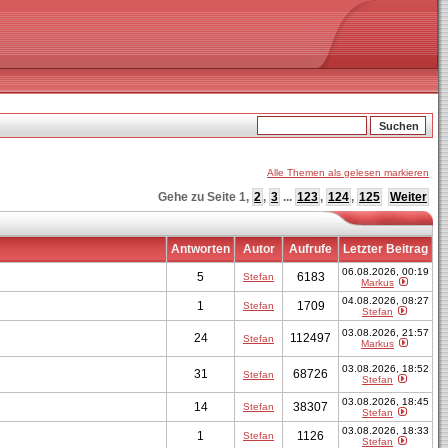
Alle Themen als gelesen markieren
Gehe zu Seite
1
,
2
,
3
...
123
,
124
,
125
Weiter
Antworten
Autor
Aufrufe
Letzter Beitrag
06.08.2026, 00:19
5
6183
Stefan
Markus
04.08.2026, 08:27
1
1709
Stefan
Stefan
03.08.2026, 21:57
24
112497
Stefan
Markus
03.08.2026, 18:52
31
68726
Stefan
Stefan
03.08.2026, 18:45
14
38307
Stefan
Stefan
03.08.2026, 18:33
1
1126
Stefan
Stefan