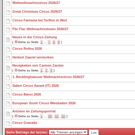
Weltweihnachtscircus 2026/27
Great Christmas Circus 2026/27
Circus Fantasia bei Turflon in Werl
Flic Flac Weihnachtsshows 2026/27
Neues in der Circus-Zeitung
[
Gehe zu Seite:
1
...
7
,
8
,
9
]
Circus Rolina 2026
Herbert Zawrel verstorben
Neuigkeiten von Carmen Zander
[
Gehe zu Seite:
1
,
2
,
3
]
1. Recklinghaeuser Weihnachtscircus 2026/27
Salieri Circus Award (IT) 2026
Circus Barus 2026
European Youth Circus Wiesbaden 2026
Artisten im Zeitungsporträt
[
Gehe zu Seite:
1
...
30
,
31
,
32
]
Circus Granada
Siehe Beiträge der letzten: