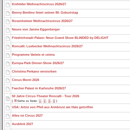
Krefelder Weihnachtscircus 2026/27
Benny Berdino feiert seinen 80. Geburtstag
Rosenheimer Weihnachtscircus 2026/27
Neues von Janine Eggenberger
Friedrichstadt-Palast: Neue Grand Show BLINDED by DELIGHT
Roncalli: Luebecker Weihnachtscircus 2026/27
Programme Variete et cetera
Europa-Park Dinner-Show 2026/27
Christina Perkano verstorben
Circus Monti 2026
Faecher Palast in Karlsruhe 2026/27
50 Jahre Circus-Theater Roncalli - Tour 2026
[
Gehe zu Seite:
1
,
2
,
3
,
4
]
USA: Artist von Pfeil aus Armbrust am Hals getroffen
Alles ist Circus 2027
Ausblick 2027