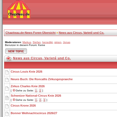
Chapiteau.de-News Foren-Übersicht
»
News aus Circus, Varieté und Co.
Moderatoren
:
Markus
,
Stefan
,
benedikt
,
simon
,
Jonas
Benutzer in diesem Forum: Keine
News aus Circus, Varieté und Co.
Circus Louis Knie 2026
Neues Buch: Die Roncallis Zirkusgespraeche
Zirkus Charles Knie 2026
[
Gehe zu Seite:
1
,
2
]
Schweizer National-Circus Knie 2026
[
Gehe zu Seite:
1
,
2
,
3
]
Circus Krone 2026
Bonner Weihnachtscircus 2026/27