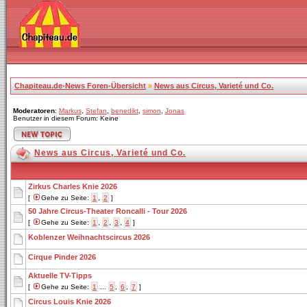
Chapiteau.de-News Foren-Übersicht
»
News aus Circus, Varieté und Co.
Moderatoren
:
Markus
,
Stefan
,
benedikt
,
simon
,
Jonas
Benutzer in diesem Forum: Keine
News aus Circus, Varieté und Co.
Zirkus Charles Knie 2026
[
Gehe zu Seite:
1
,
2
]
50 Jahre Circus-Theater Roncalli - Tour 2026
[
Gehe zu Seite:
1
,
2
,
3
,
4
]
Koblenzer Weihnachtscircus 2026
Cirque Pinder 2026
Aktuelle TV-Tipps
[
Gehe zu Seite:
1
...
5
,
6
,
7
]
Circus Louis Knie 2026